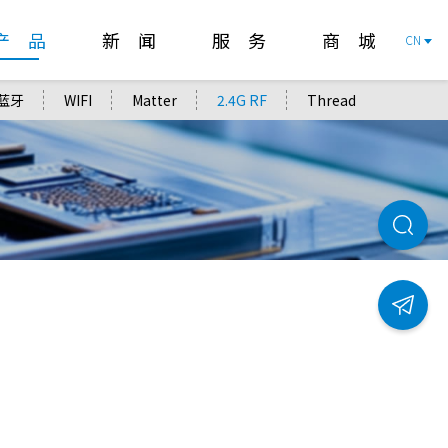
产 品
新 闻
服 务
商 城
CN
蓝牙
WIFI
Matter
2.4G RF
Thread