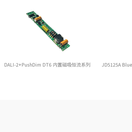
JD5125A Bluetooth 75W 6.3A 220-240VAC DIP