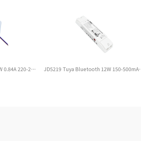
JD5219 Tuya Bluetooth 12W 150-500mA 100-240VAC DIP
JD5115 Tuya Bluetooth