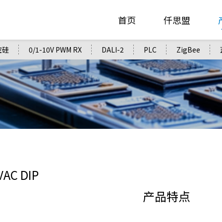
首页
仟思盟
控硅
0/1-10V PWM RX
DALI-2
PLC
ZigBee
VAC DIP
产品特点