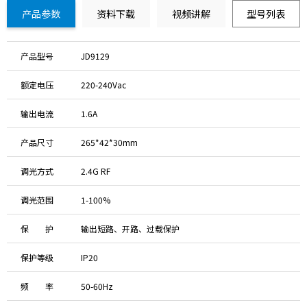
产品参数
资料下载
视频讲解
型号列表
产品型号
JD9129
额定电压
220-240Vac
输出电流
1.6A
产品尺寸
265*42*30mm
调光方式
2.4G RF
调光范围
1-100%
保 护
输出短路、开路、过载保护
保护等级
IP20
频 率
50-60Hz