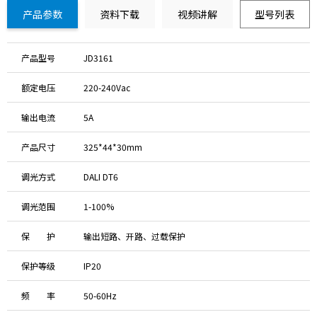
产品参数
资料下载
视频讲解
型号列表
产品型号
JD3161
额定电压
220-240Vac
输出电流
5A
产品尺寸
325*44*30mm
调光方式
DALI DT6
调光范围
1-100%
保 护
输出短路、开路、过载保护
保护等级
IP20
频 率
50-60Hz