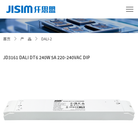
首页
产 品
DALI-2
JD3161 DALI DT6 240W 5A 220-240VAC DIP