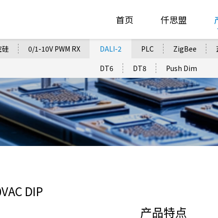
首页
仟思盟
控硅
0/1-10V PWM RX
DALI-2
PLC
ZigBee
DT6
DT8
Push Dim
0VAC DIP
产品特点