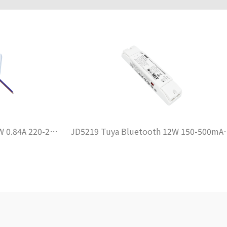
JD5117 Tuya Bluetooth 20W 0.84A 220-240VAC DIP
JD5219 Tuya Bluetooth