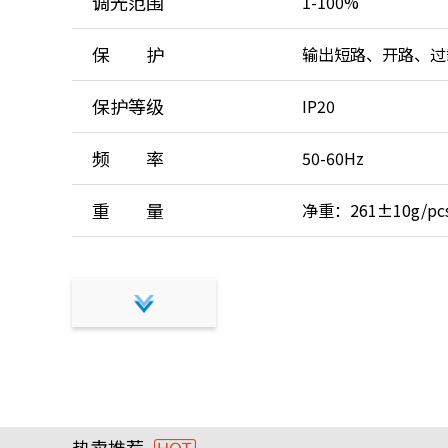
调光范围
1-100%
保 护
输出短路、开路、过
保护等级
IP20
频 率
50-60Hz
重 量
净重：261±10g/pcs,
热卖推荐