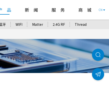
产 品
新 闻
服 务
商 城
CN
蓝牙
WIFI
Matter
2.4G RF
Thread