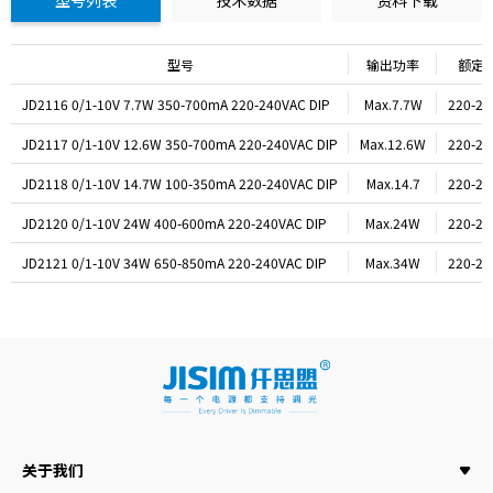
型号
输出功率
额定
JD2116 0/1-10V 7.7W 350-700mA 220-240VAC DIP
Max.7.7W
220-24
JD2117 0/1-10V 12.6W 350-700mA 220-240VAC DIP
Max.12.6W
220-24
JD2118 0/1-10V 14.7W 100-350mA 220-240VAC DIP
Max.14.7
220-24
JD2120 0/1-10V 24W 400-600mA 220-240VAC DIP
Max.24W
220-24
JD2121 0/1-10V 34W 650-850mA 220-240VAC DIP
Max.34W
220-24
关于我们