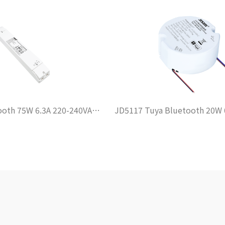
JD5125A Bluetooth 75W 6.3A 220-240VAC DIP
JD5117 Tuya Bl