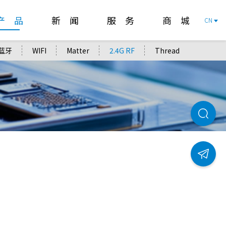
产 品
新 闻
服 务
商 城
CN
蓝牙
WIFI
Matter
2.4G RF
Thread