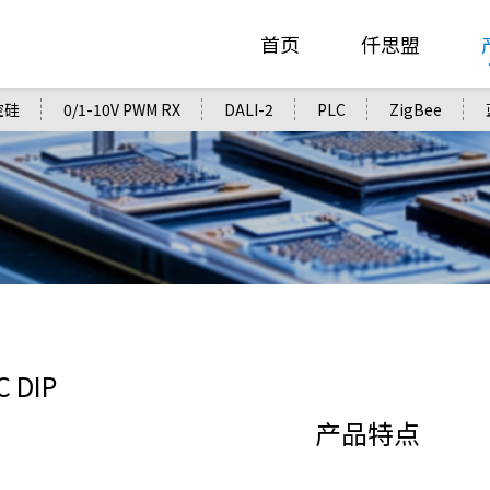
首页
仟思盟
控硅
0/1-10V PWM RX
DALI-2
PLC
ZigBee
C DIP
产品特点