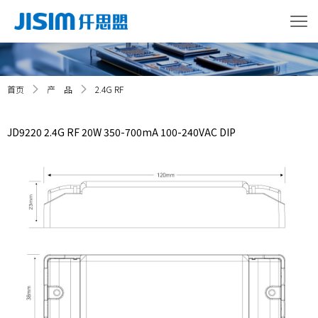
首页
产 品
2.4G RF
JD9220 2.4G RF 20W 350-700mA 100-240VAC DIP