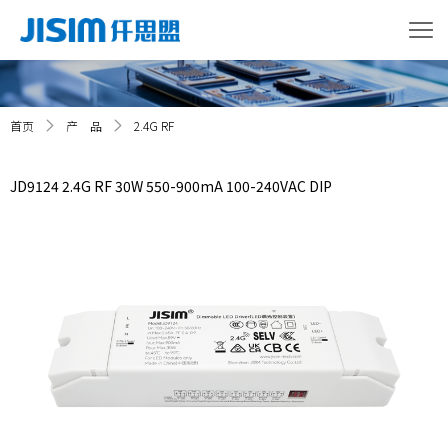
首页
产 品
2.4G RF
JD9124 2.4G RF 30W 550-900mA 100-240VAC DIP