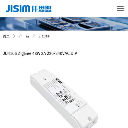
首页
产 品
ZigBee
JD4106 ZigBee 48W 2A 220-240VAC DIP