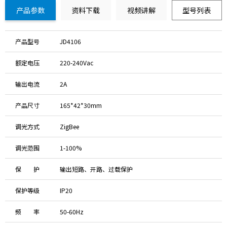
产品参数
资料下载
视频讲解
型号列表
产品型号
JD4106
额定电压
220-240Vac
输出电流
2A
产品尺寸
165*42*30mm
调光方式
ZigBee
调光范围
1-100%
保 护
输出短路、开路、过载保护
保护等级
IP20
频 率
50-60Hz