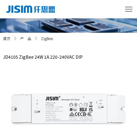
首页
产 品
ZigBee
JD4105 ZigBee 24W 1A 220-240VAC DIP