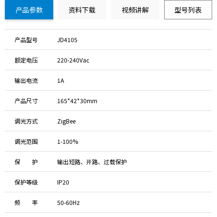
产品参数
资料下载
视频讲解
型号列表
产品型号
JD4105
额定电压
220-240Vac
输出电流
1A
产品尺寸
165*42*30mm
调光方式
ZigBee
调光范围
1-100%
保 护
输出短路、开路、过载保护
保护等级
IP20
频 率
50-60Hz